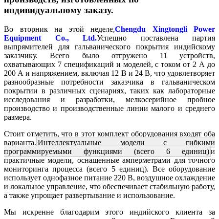
индивидуальному заказу.
Во вторник на этой неделе,
Chengdu Xingtongli Power
Equipment Co., Ltd.
Успешно поставлена ​​партия
выпрямителей для гальванического покрытия индийскому
заказчику. Всего было отгружено 11 устройств,
охватывающих 7 спецификаций и моделей, с током от 2 А до
200 А и напряжением, включая 12 В и 24 В, что удовлетворяет
разнообразные потребности заказчика в гальваническом
покрытии в различных сценариях, таких как лабораторные
исследования и разработки, мелкосерийное пробное
производство и производственные линии малого и среднего
размера.
Стоит отметить, что в этот комплект оборудования входят оба
варианта.
Интеллектуальные модели с гибкими
программируемыми функциями (всего 6 единиц)
и
практичные модели, оснащенные амперметрами для точного
мониторинга процесса (всего 5 единиц). Все оборудование
использует однофазное питание 220 В, воздушное охлаждение
и локальное управление, что обеспечивает стабильную работу,
а также упрощает развертывание и использование.
Мы искренне благодарим этого индийского клиента за