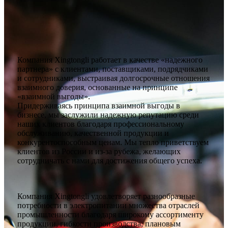
Компания Xingtongli работает в качестве «надежного
партнера» с клиентами, поставщиками, подрядчиками
и сотрудниками, выстраивая долгосрочные отношения
взаимного доверия, основанные на принципе
«взаимной выгоды».
Придерживаясь принципа взаимной выгоды в
бизнесе, мы заслужили надежную репутацию среди
наших клиентов благодаря профессиональному
обслуживанию, качественной продукции и
конкурентоспособным ценам. Мы тепло приветствуем
клиентов из России и из-за рубежа, желающих
сотрудничать с нами для достижения общего успеха.
Компания Xingtongli удовлетворяет разнообразные
потребности в электропитании множества отраслей
промышленности благодаря широкому ассортименту
продукции, гибкости производства, плановым