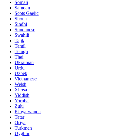
Somali
Samoan
Scots Gaelic
Shona
Sindhi
Sundanese
Swahili
Tajik
Tamil
Telugu
Thai
Ukrainian
Urdu
Uzbek
Vietnamese
Welsh
Xhosa
Yiddish
Yoruba
Zulu
Kinyarwanda
Tatar
Oriya
Turkmen
Uyghur