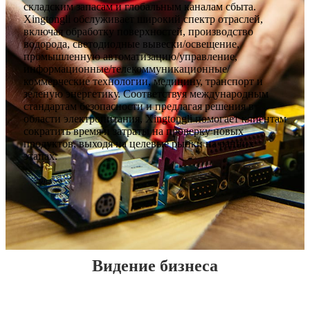
складским запасам и глобальным каналам сбыта.
Xingtongli обслуживает широкий спектр отраслей,
включая обработку поверхностей, производство
водорода, светодиодные вывески/освещение,
промышленную автоматизацию/управление,
информационные/телекоммуникационные/
коммерческие технологии, медицину, транспорт и
зеленую энергетику. Соответствуя международным
стандартам безопасности и предлагая решения в
области электропитания, Xingtongli помогает клиентам
сократить время и затраты на проверку новых
продуктов, выходя на целевые рынки на ранних
этапах.
Видение бизнеса