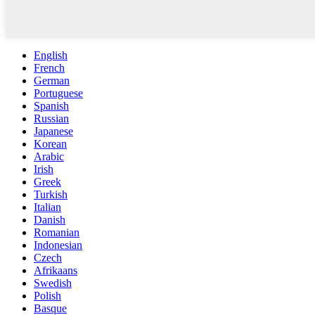
English
French
German
Portuguese
Spanish
Russian
Japanese
Korean
Arabic
Irish
Greek
Turkish
Italian
Danish
Romanian
Indonesian
Czech
Afrikaans
Swedish
Polish
Basque