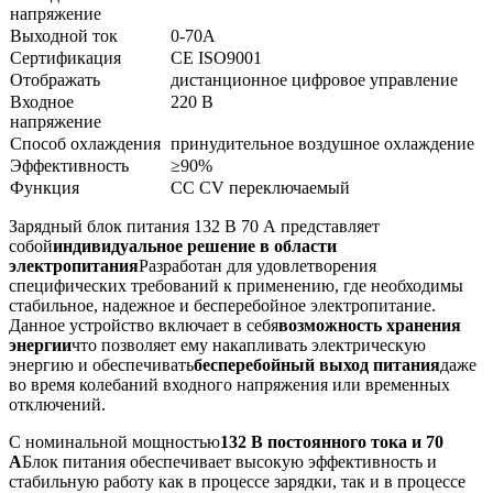
напряжение
Выходной ток
0-70А
Сертификация
CE ISO9001
Отображать
дистанционное цифровое управление
Входное
220 В
напряжение
Способ охлаждения
принудительное воздушное охлаждение
Эффективность
≥90%
Функция
CC CV переключаемый
Зарядный блок питания 132 В 70 А представляет
собой
индивидуальное решение в области
электропитания
Разработан для удовлетворения
специфических требований к применению, где необходимы
стабильное, надежное и бесперебойное электропитание.
Данное устройство включает в себя
возможность хранения
энергии
что позволяет ему накапливать электрическую
энергию и обеспечивать
бесперебойный выход питания
даже
во время колебаний входного напряжения или временных
отключений.
С номинальной мощностью
132 В постоянного тока и 70
А
Блок питания обеспечивает высокую эффективность и
стабильную работу как в процессе зарядки, так и в процессе